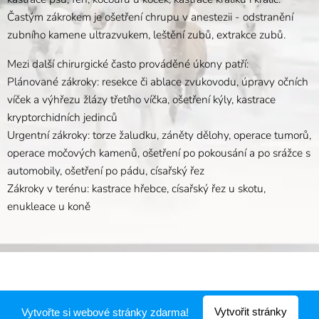
Častým zákrokem je ošetření chrupu v anestezii - odstranění
zubního kamene ultrazvukem, leštění zubů, extrakce zubů.
Mezi další chirurgické často prováděné úkony patří:
Plánované zákroky: resekce či ablace zvukovodu, úpravy očních
víček a výhřezu žlázy třetího víčka, ošetření kýly, kastrace
kryptorchidních jedinců
Urgentní zákroky: torze žaludku, záněty dělohy, operace tumorů,
operace močových kamenů, ošetření po pokousání a po srážce s
automobily, ošetření po pádu, císařský řez
Zákroky v terénu: kastrace hřebce, císařský řez u skotu,
enukleace u koně
Vytvořit stránky
Vytvořte si webové stránky zdarma!