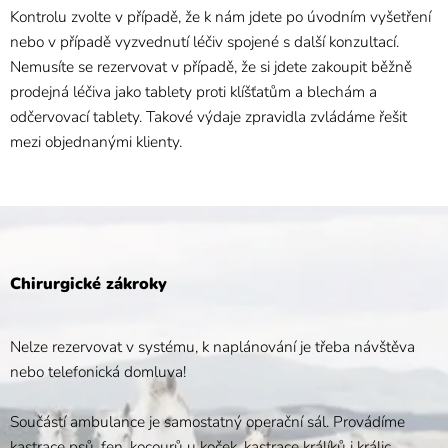
Kontrolu zvolte v případě, že k nám jdete po úvodním vyšetření
nebo v případě vyzvednutí léčiv spojené s další konzultací.
Nemusíte se rezervovat v případě, že si jdete zakoupit běžně
prodejná léčiva jako tablety proti klíšťatům a blechám a
odčervovací tablety. Takové výdaje zpravidla zvládáme řešit
mezi objednanými klienty.
Chirurgické zákroky
Nelze rezervovat v systému, k naplánování je třeba návštěva
nebo telefonická domluva!
Součástí ambulance je samostatný operační sál. Provádíme
kastrace psů, fen, kocourů u koček, kastrace králíků i králic.