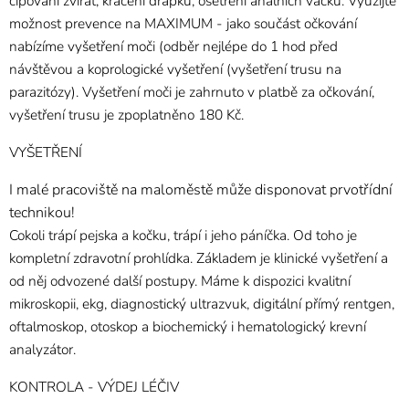
čipování zvířat, krácení drápků, ošetření análních váčků. Využijte
možnost prevence na MAXIMUM - jako součást očkování
nabízíme vyšetření moči (odběr nejlépe do 1 hod před
návštěvou a koprologické vyšetření (vyšetření trusu na
parazitózy). Vyšetření moči je zahrnuto v platbě za očkování,
vyšetření trusu je zpoplatněno 180 Kč.
VYŠETŘENÍ
I malé pracoviště na maloměstě může disponovat prvotřídní
technikou!
Cokoli trápí pejska a kočku, trápí i jeho páníčka. Od toho je
kompletní zdravotní prohlídka. Základem je klinické vyšetření a
od něj odvozené další postupy. Máme k dispozici kvalitní
mikroskopii, ekg, diagnostický ultrazvuk, digitální přímý rentgen,
oftalmoskop, otoskop a biochemický i hematologický krevní
analyzátor.
KONTROLA - VÝDEJ LÉČIV